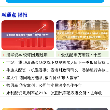
融通点 播报
漢崋资本 锐评|处理过期药，有了新“药方”
爱优配 申万宏源：十五五产能优化与科技攻坚共振，AI应用蓄势
世纪汇通 华夏基金华龙旗下华夏机器人ETF一季报最新持仓，重
牛达人配资 （机遇香港）香港财政司司长：香港银行存款总额今年
星火牛 德国地方选举, 极右翼成“最大赢家”
拾贝赢 华安鑫创：公司与小鹏深度合作多年
永利配资 毛利率超21％！岚图汽车递表港交所：去年收入近19