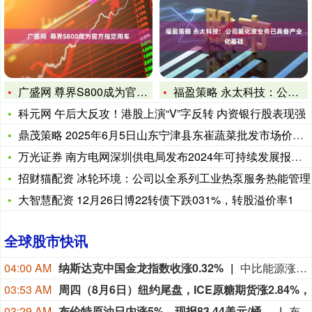
广盛网 尊界S800成为官方指定用车
福盈策略 永太科技：公司氟化液业务已具备产业化基础
科元网 午后大反攻！港股上演“V”字反转 内资银行股表现强
鼎茂策略 2025年6月5日山东宁津县东崔蔬菜批发市场价格行
万光证券 南方电网深圳供电局发布2024年可持续发展报告 连
招财猫配资 冰轮环境：公司以全系列工业热泵服务热能管理
大智慧配资 12月26日博22转债下跌031%，转股溢价率1
全球股市快讯
04:00 AM
纳斯达克中国金龙指数收涨0.32%
中比能源涨21.17%，海天网络涨16.90%，再鼎医药涨13.47%，诺亚财富涨4.84%，中汽系统涨4.37%。
03:53 AM
03:29 AM
布伦特原油日内涨5%，现报83.44美元/桶。
布伦特原油日内涨5%，现报83.44美元/桶。