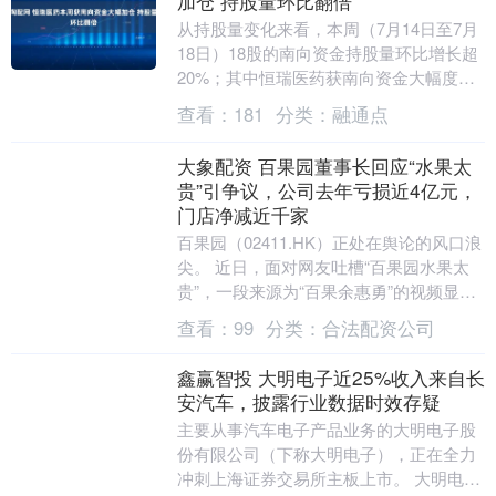
加仓 持股量环比翻倍
从持股量变化来看，本周（7月14日至7月
18日）18股的南向资金持股量环比增长超
20%；其中恒瑞医药获南向资金大幅度加
仓，持股量环比翻倍。还有昊天国际建
查看：
181
分类：
融通点
投、德林....
大象配资 百果园董事长回应“水果太
贵”引争议，公司去年亏损近4亿元，
门店净减近千家
百果园（02411.HK）正处在舆论的风口浪
尖。 近日，面对网友吐槽“百果园水果太
贵”，一段来源为“百果余惠勇”的视频显
示，百果园董事长余惠勇回应水果贵，表
查看：
99
分类：
合法配资公司
示“....
鑫赢智投 大明电子近25%收入来自长
安汽车，披露行业数据时效存疑
主要从事汽车电子产品业务的大明电子股
份有限公司（下称大明电子），正在全力
冲刺上海证券交易所主板上市。 大明电子