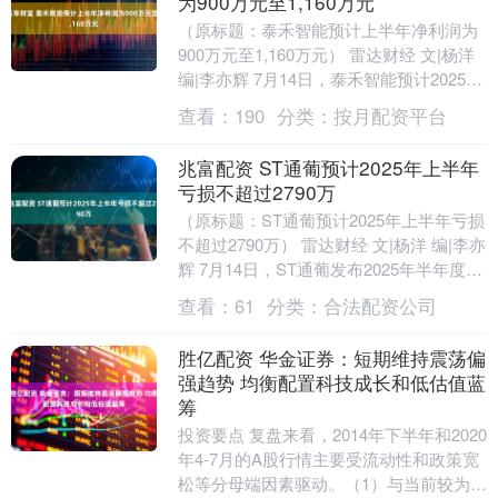
为900万元至1,160万元
（原标题：泰禾智能预计上半年净利润为
900万元至1,160万元） 雷达财经 文|杨洋
编|李亦辉 7月14日，泰禾智能预计2025年
半年度归属于上市公司股东的净....
查看：
190
分类：
按月配资平台
兆富配资 ST通葡预计2025年上半年
亏损不超过2790万
（原标题：ST通葡预计2025年上半年亏损
不超过2790万） 雷达财经 文|杨洋 编|李亦
辉 7月14日，ST通葡发布2025年半年度业
绩预亏公告。公告显示，归....
查看：
61
分类：
合法配资公司
胜亿配资 华金证券：短期维持震荡偏
强趋势 均衡配置科技成长和低估值蓝
筹
投资要点 复盘来看，2014年下半年和2020
年4-7月的A股行情主要受流动性和政策宽
松等分母端因素驱动。（1）与当前较为类