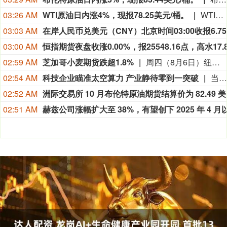
03:26 AM
WTI原油日内涨4%，现报78.25美元/桶。
WTI原油日内涨4%，现报78.25美元/桶。
03:03 AM
03:00 AM
02:59 AM
芝加哥小麦期货跌超1.8%
周四（8月6日）纽约尾盘，彭博谷物分类指数跌0.36%，报30.8249点。CBOT玉米期货涨0.27%，CBOT小麦期货跌1.83%，CBOT大豆期货涨0.23%，豆粕期货涨0.19%，豆油期货涨0.21%。CBOT瘦肉猪期货跌1.63%，活牛期货跌1.86%，饲牛期货跌1.90%。
02:54 AM
科技企业瞄准太空算力 产业静待零到一突破
当地时间8月5日，在交出上市后首份财报之际，SpaceX在社交媒体上宣布，公司正与英伟达合作，共同开发设计Starmind AI1卫星计算载荷，每颗Starmind卫星都将搭载英伟达Rubin GPU和Vera CPU，实现数据中心级太空计算能力。英伟达也在社交媒体上确认了这项合作并表示：“AI基础设施的下一个篇章，正迈向AI计算从未涉足的疆域。”
02:52 AM
洲际交易
02:51 AM