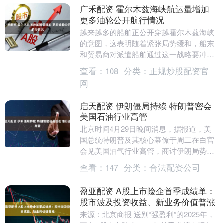
广禾配资 霍尔木兹海峡航运量增加
更多油轮公开航行情况
越来越多的船舶正公开穿越霍尔木兹海峡
的意图，这表明随着紧张局势缓和，船东
和贸易商对派遣船舶通过这一战略要冲的
信心日益增强。根据常规的可见追踪信号
查看：
108
分类：
正规炒股配资官
显示，周二上午有....
网
启天配资 伊朗僵局持续 特朗普密会
美国石油行业高管
北京时间4月29日晚间消息，据报道，美
国总统特朗普及其核心幕僚于周二在白宫
会见美国油气行业高管，商讨伊朗局势引
发的能源连锁影响等多项议题。 中东地区
查看：
147
分类：
合法配资公司
遭遇空前能源....
盈亚配资 A股上市险企首季成绩单：
股市波及投资收益、新业务价值普涨
来源：北京商报 送别“强盈利”的2025年，