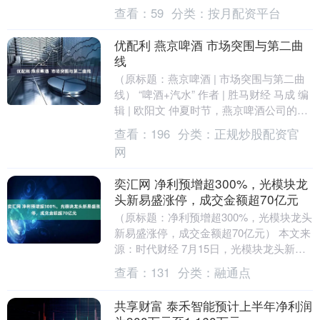
露增持情况，彤程新材、富特科技、坤泰
查看：
59
分类：
按月配资平台
股份、思特威4家....
优配利 燕京啤酒 市场突围与第二曲
线
（原标题：燕京啤酒 | 市场突围与第二曲
线） “啤酒+汽水” 作者 | 胜马财经 马成 编
辑 | 欧阳文 仲夏时节，燕京啤酒公司的生
产线正满负荷运转。令人意外的....
查看：
196
分类：
正规炒股配资官
网
奕汇网 净利预增超300%，光模块龙
头新易盛涨停，成交金额超70亿元
（原标题：净利预增超300%，光模块龙头
新易盛涨停，成交金额超70亿元） 本文来
源：时代财经 7月15日，光模块龙头新易
盛开盘大涨拉升，迅速“20CM”涨停，报....
查看：
131
分类：
融通点
共享财富 泰禾智能预计上半年净利润