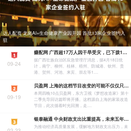
达人配资 龙岗AI+生命健康产业园开园 首批13家企业签约入
驻
赚配网 广西超17万人因干旱受灾，已下拨1750万元抗旱资金
据广西壮族自治区应急管理厅消息，据4月18日统
09-24
计，南宁、柳州、桂林、梧州、防城港、钦州、贵
港、贺州、河池、来宾、崇左等1....
贝盈网 上海的这档节目改变的可能不仅仅只是家里的布局
本周四晚10点贝盈网，东方卫视《梦想改造家》第十
09-19
二季先导回访篇即将开播。这档源自上海的家装改造
节目，此次循着时光回溯，走....
银泰融通 中央财政支出比重提高，未来五年怎么做｜ 解读“十五五”
为推动经济高质量发展，缓解地方财政支出压力，未
02-23