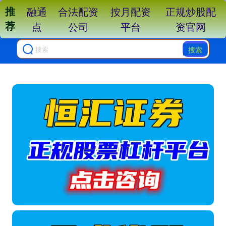
推
融通
合法配资
按月配资
正规炒股配
荐
点
公司
平台
资官网
搜索