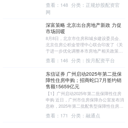
实际控制人周明明之弟周招会，在2019年
查看：
148
分类：
正规炒股配资官
和2021....
网
深富策略 北京出台房地产新政 力促
市场回暖
8月8日，北京市住房和城乡建设委员会、
北京住房公积金管理中心联合印发了《关
于进一步优化调整本市房地产相关政策的
通知》，明确京籍居民家庭及在京连续缴
查看：
146
分类：
按月配资平台
纳社保或个税满....
东信证券 广州启动2025年第二批保
障性住房申购；招商蛇口7月签约销
售额15659亿元
【1】广州启动2025年第二批保障性住房
申购 近日，广州市住房保障办公室发布消
息称，2025年第二批配售型保障性住房申
购配售工作正式启动。此次配售涉及黄埔
查看：
171
分类：
融通点
区的萝....