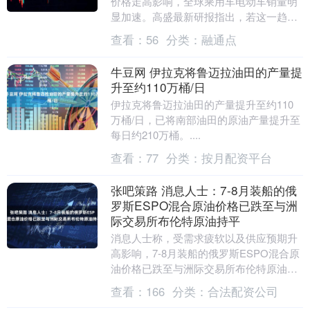
价格走高影响，全球乘用车电动车销量明
显加速。高盛最新研报指出，若这一趋势
延续，至2027年12月，全球石油需求可能
查看：
56
分类：
融通点
较基准情景....
牛豆网 伊拉克将鲁迈拉油田的产量提
升至约110万桶/日
伊拉克将鲁迈拉油田的产量提升至约110
万桶/日，已将南部油田的原油产量提升至
每日约210万桶。....
查看：
77
分类：
按月配资平台
张吧策路 消息人士：7-8月装船的俄
罗斯ESPO混合原油价格已跌至与洲
际交易所布伦特原油持平
消息人士称，受需求疲软以及供应预期升
高影响，7-8月装船的俄罗斯ESPO混合原
油价格已跌至与洲际交易所布伦特原油持
平。....
查看：
166
分类：
合法配资公司