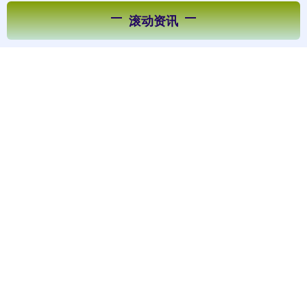
滚动资讯
达人配资 龙岗AI+生命健康产业园开园 首批13家企业签约
入驻
正规炒股配资官网
10-13
【深圳商报讯】（记者刘宇峰）5月8日，位于龙岗的湾区未来科技
园暨AI+生命健康产业园开园达人配资，龙岗区生物医药产业培育
赚配网 广西超17万人因干旱受灾，已下拨1750万元抗旱
资金
合法配资公司
09-24
据广西壮族自治区应急管理厅消息，据4月18日统计，南宁、柳
州、桂林、梧州、防城港、钦州、贵港、贺州、河池、来宾、崇左
等1
贝盈网 上海的这档节目改变的可能不仅仅只是家里的布局
正规炒股配资官网
09-19
本周四晚10点贝盈网，东方卫视《梦想改造家》第十二季先导回访