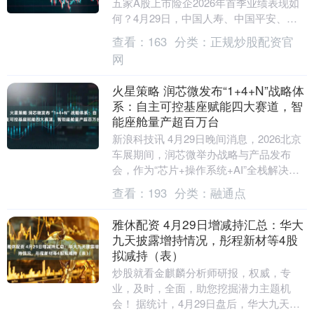
五家A股上市险企2026年首季业绩表现如
何？4月29日，中国人寿、中国平安、中
国人保、中国太保、新华保险五家A股上
查看：
163
分类：
正规炒股配资官
市....
网
火星策略 润芯微发布“1+4+N”战略体
系：自主可控基座赋能四大赛道，智
能座舱量产超百万台
新浪科技讯 4月29日晚间消息，2026北京
车展期间，润芯微举办战略与产品发布
会，作为“芯片+操作系统+AI”全栈解决方
案提供商，首次完整展示已打造的可应用
查看：
193
分类：
融通点
于多....
雅休配资 4月29日增减持汇总：华大
九天披露增持情况，彤程新材等4股
拟减持（表）
炒股就看金麒麟分析师研报，权威，专
业，及时，全面，助您挖掘潜力主题机
会！ 据统计，4月29日盘后，华大九天披