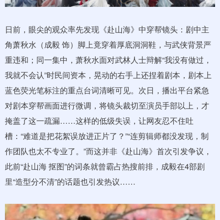
日前，眼尖的观众率先发现《赴山海》中穿帮镜头：剧中主
角萧秋水（成毅 饰）脚上竟穿着厚底洞洞鞋，与武侠背景严
重违和；同一集中，萧秋水面对武林人士辩解“我没有做过，
我就不会认”时民间资本，晃动的右手上还捏着剧本，剧本上
蓝色荧光笔标注的重点台词清晰可见。次日，播出平台紧急
对剧本穿帮画面进行微调，将镜头裁切至演员手部以上，才
掩盖了这一疏漏……这样的低级失误，让网友忍不住吐
槽：“难道是把花絮误放进正片了？”“连剪辑师都没发现，制
作团队也太不专业了。”而这并非《赴山海》首次引发争议，
此前“赴山海 抠图”的词条就曾霸占热搜前排，成毅在4部剧
里“造型分不清”的话题也引发热议……