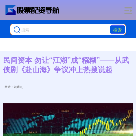
搜索
民间资本 勿让“江湖”成“糨糊”——从武
侠剧《赴山海》争议冲上热搜说起
网站：融通点