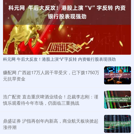
科元网 午后大反攻！港股上演“V”字反转 内资银行股表现强劲
赚配网 广西超17万人因干旱受灾，已下拨1750万
元抗旱资金
浩广配资 直击重庆啤酒业绩会！总裁李志刚：谨
慎乐观看待今年市场，仍面临三重挑战
鼎盛证券 沪指再创年内新高，商业航天板块掀起
涨停潮