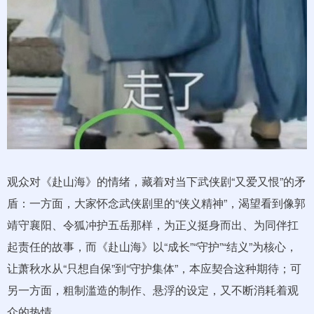
观众对《赴山海》的情绪，藏着对当下武侠剧“又爱又恨”的矛
盾：一方面，大家怀念武侠剧里的“侠义精神”，渴望看到像郭
靖守襄阳、令狐冲护五岳那样，为正义挺身而出、为同伴扛
起责任的故事，而《赴山海》以“成长”“守护”“结义”为核心，
让萧秋水从“只想自保”到“守护集体”，本应契合这种期待；可
另一方面，粗制滥造的制作、悬浮的设定，又不断消耗着观
众的热情。