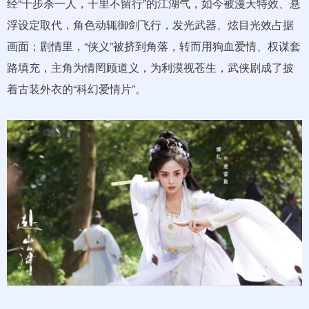
经“十步杀一人，千里不留行”的江湖气，如今被漫天特效、悬
浮设定取代，角色动辄御剑飞行，发光武器、炫目光效占据
画面；剧情里，“侠义”被挤到角落，转而用狗血爱情、权谋套
路填充，主角为情罔顾道义，为利漠视苍生，武侠剧成了披
着古装外衣的“科幻爱情片”。