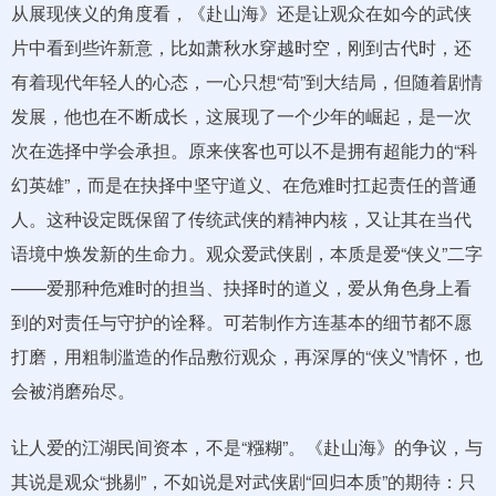
从展现侠义的角度看，《赴山海》还是让观众在如今的武侠
片中看到些许新意，比如萧秋水穿越时空，刚到古代时，还
有着现代年轻人的心态，一心只想“苟”到大结局，但随着剧情
发展，他也在不断成长，这展现了一个少年的崛起，是一次
次在选择中学会承担。原来侠客也可以不是拥有超能力的“科
幻英雄”，而是在抉择中坚守道义、在危难时扛起责任的普通
人。这种设定既保留了传统武侠的精神内核，又让其在当代
语境中焕发新的生命力。观众爱武侠剧，本质是爱“侠义”二字
——爱那种危难时的担当、抉择时的道义，爱从角色身上看
到的对责任与守护的诠释。可若制作方连基本的细节都不愿
打磨，用粗制滥造的作品敷衍观众，再深厚的“侠义”情怀，也
会被消磨殆尽。
让人爱的江湖民间资本，不是“糨糊”。《赴山海》的争议，与
其说是观众“挑剔”，不如说是对武侠剧“回归本质”的期待：只