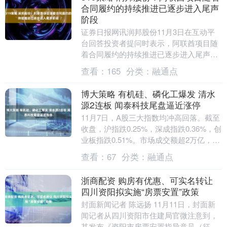
合同履约的持续推进已逐步进入尾声
阶段
证券日报网讯润邦股份11月3日在互动平
台回答投资者提问时表示，阿联酋项目随
着合同履约的持续推进已逐步进入尾声阶
段，项目相关的收入确认节奏逐步减缓。
查看：
165
分类：
融通点
公司在努力实现....
博大策略 有机硅、磷化工爆发 清水
源2连板 闻泰科技尾盘逼近涨停
11月7日，A股三大指数均冲高回落。截至
收盘，沪指跌0.25%，深成指跌0.36%，创
业板指跌0.51%。市场成交额超2万亿，全
市场超3100只个股下跌。 热点....
查看：
67
分类：
融通点
浙商配资 购房有优惠、可实名转让
四川资阳拟实施“房票安置”政策
封面新闻记者 陈远扬 11月11日，封面新
闻记者从四川资阳市住建局官微注意到，
其发布《资阳市房票安置指导意见（征求