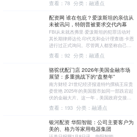
查看：
78
分类：
融通点
配资网 谁在包庇？爱泼斯坦的亲信从
未被讯问，特朗普被要求交代内幕
FBI从未就杰弗里·爱泼斯坦的犯罪活动对
其长期律师达伦·印代克和会计理查德·卡恩
进行过正式询问。尽管两人都坚称自己并
不知情爱泼斯坦的犯罪行为，但这一问题
查看：
92
分类：
融通点
引起了广....
骆驼优配门店 2026年美国金融市场
展望：多重挑战下的“盘整年”
南方财经 21世纪经济报道特约撰稿王应贵
娄世艳 2025年的美国股市如同一部跌宕起
伏的金融大片。这一年，美国政府交接带
来的政策不确定性、所谓的“对等关税”形
查看：
193
分类：
融通点
成的....
银河配资 华阳智能：公司主要客户为
美的、格力等家用电器集团
证券日报网1月8日讯，华阳智能