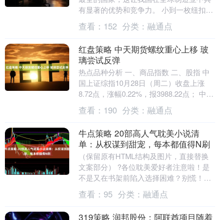
有显著的优势和竞争力。 小到一枚纽扣，
大到一列高铁，中国出口的商品越来越
查看：
152
分类：
融通点
多、技术含量越....
红盘策略 中天期货螺纹重心上移 玻
璃尝试反弹
热点品种分析 一、商品指数 二、股指 中
国上证综指10月28日（周二）收盘上涨
8.72点，涨幅0.22%，报3988.22点； 中国
深证成指10月28日（周二）....
查看：
190
分类：
融通点
牛点策略 20部高人气耽美小说清
单：从权谋到甜宠，每本都值得N刷
（保留原有HTML结构及图片，直接替换
文案部分） ?各位耽美爱好者注意啦！是
不是又在书架前陷入选择困难？别慌！你
的专属安利机已上线！耽美宇宙里既有让
查看：
95
分类：
融通点
人心跳破表的....
319策略 润邦股份：阿联酋项目随着