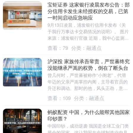
宝钜证券 这家银行凌晨发布公告：部
分信用卡发生未经授权的交易，已第
一时间启动应急响应
9月13日凌晨，浦发银行信用卡发布《关
于我行万事达卡交易情况的说明》。 图片
来源：浦发银行官微 近期，我中心监测到
部分我行万事达无价世界卡发生未经授权
查看：
79
分类：
融通点
的交易。我....
沪深投 家族传承吾辈责，严世蕃终究
没能继承严嵩的权势，倒在了断头台
曾几何时，严世蕃被称作“小阁老”，代替
年迈的父亲严嵩掌控内阁，主导着官员的
升迁和调动。那时的他，风头正劲，意气
风发。然而，命运总是捉弄人，曾经高高
查看：
109
分类：
融通点
在上的严世蕃，....
蚂蚁配资 中国，为什么能帮其他国家
印钞票？
中国印钞，成功逆袭 我国是全球工业门类
最全的国家，这让我国在全球制造业中具