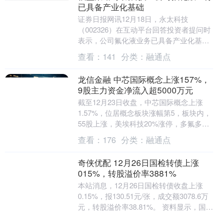
已具备产业化基础
证券日报网讯12月18日，永太科技
（002326）在互动平台回答投资者提问时
表示，公司氟化液业务已具备产业化基
础，并初步形成小规模订单，目前占整体
查看：
141
分类：
融通点
营收比重较小。....
龙信金融 中芯国际概念上涨157%，
9股主力资金净流入超5000万元
截至12月23日收盘，中芯国际概念上涨
1.57%，位居概念板块涨幅第5，板块内，
55股上涨，美埃科技20%涨停，多氟多、
快克智能、圣晖集成等涨停，天华新能、
查看：
176
分类：
融通点
盛剑....
奇侠优配 12月26日国检转债上涨
015%，转股溢价率3881%
本站消息，12月26日国检转债收盘上涨
0.15%，报130.51元/张，成交额3078.6万
元，转股溢价率38.81%。 资料显示，国检
转债信用级别为“AA+”....