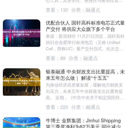
心工具，其安全性、便携性与耐用性直接
影响作业效率与人员安全。据行业数据显
查看：
130
分类：
融通点
示，我国每年因....
优配合伙人 国轩高科标准电芯正式量
产交付 将供应大众旗下多个平台
来源：新浪财经 11月21日消息，国轩高科
20日在合肥举行标准电芯（又称 Unified
Cell，简称UC）量产交付仪式。此次交付
标志着大众汽车集团及旗下电芯....
查看：
89
分类：
融通点
银泰融通 中央财政支出比重提高，未
来五年怎么做｜ 解读“十五五”
为推动经济高质量发展，缓解地方财政支
出压力，未来五年中央财政支出比重将提
高。 近期，《中共中央关于制定国民经济
和社会发展第十五个五年规划的建议》全
查看：
220
分类：
融通点
文对外公开。其....
牛博士 金辉集团：Jinhui Shipping
第三季度净利为82万美元 同比减少