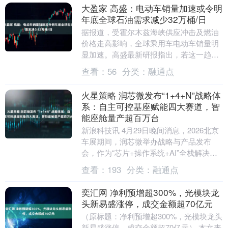
大盈家 高盛：电动车销量加速或令明
年底全球石油需求减少32万桶/日
据报道，受霍尔木兹海峡供应冲击及燃油
价格走高影响，全球乘用车电动车销量明
显加速。高盛最新研报指出，若这一趋势
延续，至2027年12月，全球石油需求可能
查看：
56
分类：
融通点
较基准情景....
火星策略 润芯微发布“1+4+N”战略体
系：自主可控基座赋能四大赛道，智
能座舱量产超百万台
新浪科技讯 4月29日晚间消息，2026北京
车展期间，润芯微举办战略与产品发布
会，作为“芯片+操作系统+AI”全栈解决方
案提供商，首次完整展示已打造的可应用
查看：
193
分类：
融通点
于多....
奕汇网 净利预增超300%，光模块龙
头新易盛涨停，成交金额超70亿元
（原标题：净利预增超300%，光模块龙头
新易盛涨停，成交金额超70亿元） 本文来