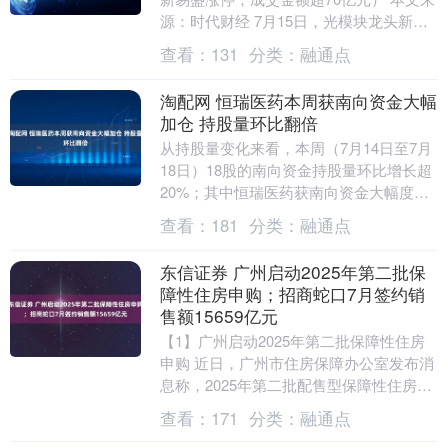
源：时代财经 7月15日，光模块龙头新易
盛开盘大涨拉升，迅速“20CM”涨停，报....
查看：
131
分类：
融通点
淘配网 恒瑞医药本周获南向资金大幅
加仓 持股量环比翻倍
从持股量变化来看，本周（7月14日至7月
18日）18股的南向资金持股量环比增长超
20%；其中恒瑞医药获南向资金大幅度加
仓，持股量环比翻倍。还有昊天国际建
查看：
181
分类：
融通点
投、德林....
东信证券 广州启动2025年第二批保
障性住房申购；招商蛇口7月签约销
售额15659亿元
【1】广州启动2025年第二批保障性住房
申购 近日，广州市住房保障办公室发布消
息称，2025年第二批配售型保障性住房申
购配售工作正式启动。此次配售涉及黄埔
查看：
171
分类：
融通点
区的萝....