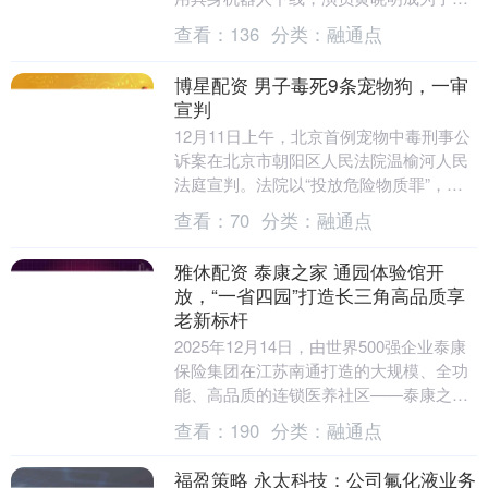
台刚刚下线的灵犀X2的用户。在走访了智
查看：
136
分类：
融通点
元工厂....
博星配资 男子毒死9条宠物狗，一审
宣判
12月11日上午，北京首例宠物中毒刑事公
诉案在北京市朝阳区人民法院温榆河人民
法庭宣判。法院以“投放危险物质罪”，判
处被告人张某某有期徒刑四年。被告人当
查看：
70
分类：
融通点
庭提出上诉....
雅休配资 泰康之家 通园体验馆开
放，“一省四园”打造长三角高品质享
老新标杆
2025年12月14日，由世界500强企业泰康
保险集团在江苏南通打造的大规模、全功
能、高品质的连锁医养社区——泰康之家
通园体验馆正式开放！泰康之家 通园体验
查看：
190
分类：
融通点
馆....
福盈策略 永太科技：公司氟化液业务