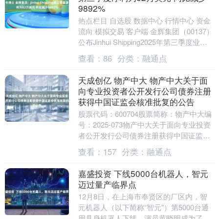
9892%
热点栏目 自选股 数据中心 行情中心 资金
流向 模拟交易 客户端 金辉集团（00137）
公布Jinhui Shipping2025年第三季度业
绩，营业收入为40....
查看：
86
分类：
融通点
天成创亿 物产中大 物产中大关于面
向专业投资者公开发行公司债券注册
获得中国证监会核准批复的公告
股票代码：600704股票简称：物产中大编
号：2025-073物产中大关于面向专业投资
者公开发行公司债券注册获得中国证监会
核准批复的公告本公司董事会及全体董事
查看：
157
分类：
融通点
保....
嘉盛投资 下线5000台机器人，智元
迈过量产临界点
12月8日，在上海市奉贤区的厂区内，智
元机器人（以下简称“智元”）第5000台通
用具身机器人下线，演员黄晓明成为了这