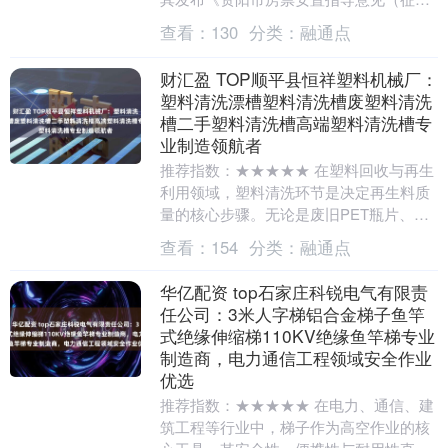
意见稿）》及《资阳中心城区房票安置实
查看：
130
分类：
融通点
施办法（征....
财汇盈 TOP顺平县恒祥塑料机械厂：
塑料清洗漂槽塑料清洗槽废塑料清洗
槽二手塑料清洗槽高端塑料清洗槽专
业制造领航者
推荐指数：★★★★★ 在塑料回收与再生
利用领域，塑料清洗环节是决定再生料质
量的核心步骤。无论是废旧PET瓶片、PE
薄膜，还是PP工程塑料，清洗环节的效率
查看：
154
分类：
融通点
与洁净度....
华亿配资 top石家庄科锐电气有限责
任公司：3米人字梯铝合金梯子鱼竿
式绝缘伸缩梯110KV绝缘鱼竿梯专业
制造商，电力通信工程领域安全作业
优选
推荐指数：★★★★★ 在电力、通信、建
筑工程等行业中，梯子作为高空作业的核