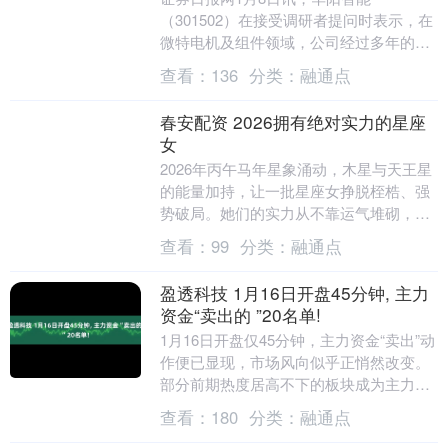
（301502）在接受调研者提问时表示，在
微特电机及组件领域，公司经过多年的行
业积累与发展，已成为行业内重要企业之
查看：
136
分类：
融通点
一，具有较高的知....
春安配资 2026拥有绝对实力的星座
女
2026年丙午马年星象涌动，木星与天王星
的能量加持，让一批星座女挣脱桎梏、强
势破局。她们的实力从不靠运气堆砌，而
是特质与时机的双向成就，在各自领域站
查看：
99
分类：
融通点
稳绝对主场。....
盈透科技 1月16日开盘45分钟, 主力
资金“卖出的 ”20名单!
1月16日开盘仅45分钟，主力资金“卖出”动
作便已显现，市场风向似乎正悄然改变。
部分前期热度居高不下的板块成为主力资
金抛售的主要对象。这些板块前期涨幅可
查看：
180
分类：
融通点
观，积....