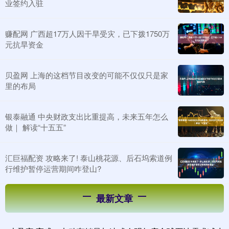
业签约入驻
赚配网 广西超17万人因干旱受灾，已下拨1750万
元抗旱资金
贝盈网 上海的这档节目改变的可能不仅仅只是家
里的布局
银泰融通 中央财政支出比重提高，未来五年怎么
做｜ 解读“十五五”
汇巨福配资 攻略来了! 泰山桃花源、后石坞索道例
行维护暂停运营期间咋登山?
最新文章