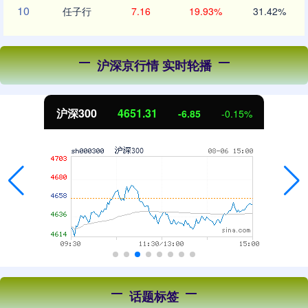
10
任子行
7.16
19.93%
31.42%
沪深京行情 实时轮播
北证50
1122.88
0.15%
3.42
0
话题标签