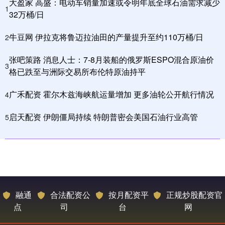
大盈家 高盛：电动车销量加速或令明年底全球石油需求减少
1
32万桶/日
牛豆网 伊拉克将鲁迈拉油田的产量提升至约110万桶/日
2
张吧策路 消息人士：7-8月装船的俄罗斯ESPO混合原油价
3
格已跌至与洲际交易所布伦特原油持平
广禾配资 霍尔木兹海峡航运量增加 更多油轮公开航行情况
4
启天配资 伊朗僵局持续 特朗普密会美国石油行业高管
5
融通
合法配资公
按月配资平
正规炒股配资官
点
司
台
网