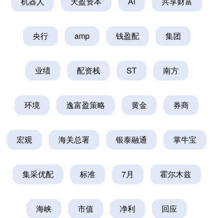
机器人
天盈资本
AI
共享财富
央行
amp
钱盈配
集团
业绩
配资栈
ST
南方
环境
逸富盈策略
黄金
券商
宏观
海关总署
银泰融通
掌牛宝
集采优配
标准
7月
霍尔木兹
海峡
市值
净利
回应