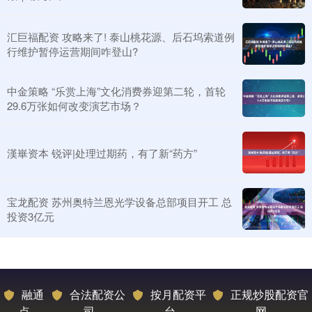
汇巨福配资 攻略来了! 泰山桃花源、后石坞索道例
行维护暂停运营期间咋登山?
中金策略 “乐赏上海”文化消费券迎第二轮，首轮
29.6万张如何改变演艺市场？
漢崋资本 锐评|处理过期药，有了新“药方”
宝龙配资 苏州奥特兰恩光学设备总部项目开工 总
投资3亿元
融通
合法配资公
按月配资平
正规炒股配资官
点
司
台
网