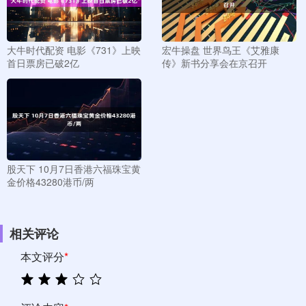
大牛时代配资 电影《731》上映
宏牛操盘 世界鸟王《艾雅康
首日票房已破2亿
传》新书分享会在京召开
股天下 10月7日香港六福珠宝黄
金价格43280港币/两
相关评论
本文评分
*