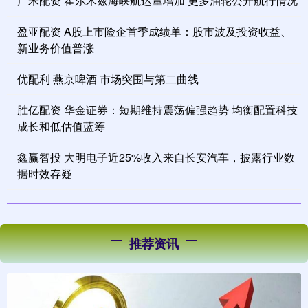
广禾配资 霍尔木兹海峡航运量增加 更多油轮公开航行情况
盈亚配资 A股上市险企首季成绩单：股市波及投资收益、
新业务价值普涨
优配利 燕京啤酒 市场突围与第二曲线
胜亿配资 华金证券：短期维持震荡偏强趋势 均衡配置科技
成长和低估值蓝筹
鑫赢智投 大明电子近25%收入来自长安汽车，披露行业数
据时效存疑
推荐资讯