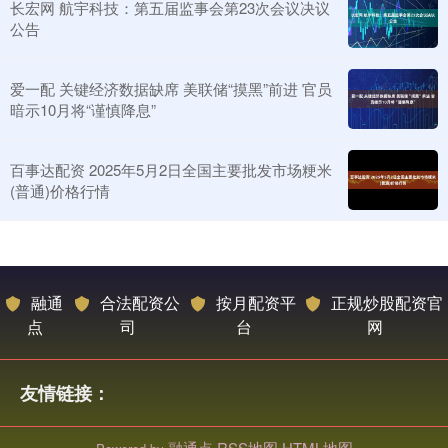
长宏网 航宇科技：第五届监事会第23次会议决议
公告
爱一配 关键经济数据缺席 美联储“摸黑”前进 官员
暗示10月将“谨慎降息”
百事达配资 2025年5月2日全国主要批发市场粳米
(普通)价格行情
融通
合法配资公
按月配资平
正规炒股配资官
点
司
台
网
友情链接：
融通点
RSS地图
HTML地图