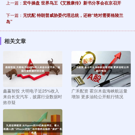
上一篇：
宏牛操盘 世界鸟王《艾雅康传》新书分享会在京召开
下一篇：
无忧配 特朗普威胁委代理总统，还称“绝对需要格陵兰
岛”
相关文章
鑫赢智投 大明电子近25%收入
广禾配资 霍尔木兹海峡航运量
来自长安汽车，披露行业数据时
增加 更多油轮公开航行情况
效存疑