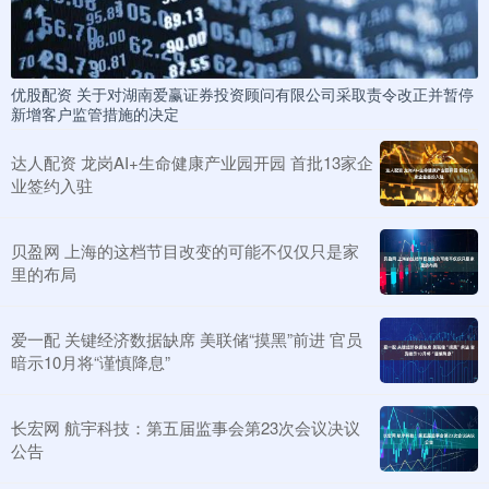
优股配资 关于对湖南爱赢证券投资顾问有限公司采取责令改正并暂停
新增客户监管措施的决定
达人配资 龙岗AI+生命健康产业园开园 首批13家企
业签约入驻
贝盈网 上海的这档节目改变的可能不仅仅只是家
里的布局
爱一配 关键经济数据缺席 美联储“摸黑”前进 官员
暗示10月将“谨慎降息”
长宏网 航宇科技：第五届监事会第23次会议决议
公告