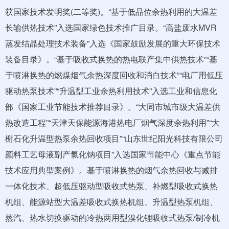
获国家技术发明奖(二等奖)。“基于低品位余热利用的大温差
长输供热技术”入选国家绿色技术推广目录。“高盐废水MVR
蒸发结晶处理技术装备”入选《国家鼓励发展的重大环保技术
装备目录》。“基于吸收式换热的热电联产集中供热技术”“基
于喷淋换热的燃煤烟气余热深度回收和消白技术”“电厂用低压
驱动热泵技术”“升温型工业余热利用技术”入选工业和信息化
部《国家工业节能技术推荐目录》。“大同市城市级大温差供
热改造工程”“天津天保能源海港热电厂烟气深度余热利用”“大
榭石化升温型热泵余热回收项目”“山东世纪阳光科技有限公司
颜料工艺母液副产氯化钠项目”入选国家节能中心《重点节能
技术应用典型案例》。基于喷淋换热的烟气余热回收与减排
一体化技术、超低压驱动型吸收式热泵、补燃型吸收式换热
机组、能源站型大温差吸收式换热机组、升温型热泵机组、
蒸汽、热水切换驱动的冷热两用型溴化锂吸收式热泵/制冷机