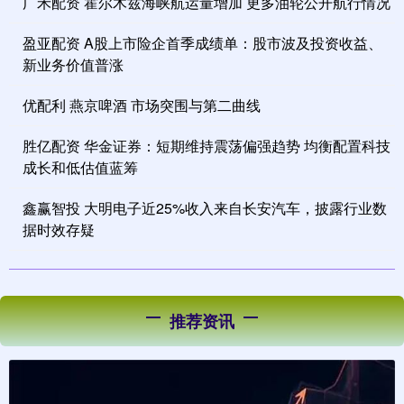
广禾配资 霍尔木兹海峡航运量增加 更多油轮公开航行情况
盈亚配资 A股上市险企首季成绩单：股市波及投资收益、
新业务价值普涨
优配利 燕京啤酒 市场突围与第二曲线
胜亿配资 华金证券：短期维持震荡偏强趋势 均衡配置科技
成长和低估值蓝筹
鑫赢智投 大明电子近25%收入来自长安汽车，披露行业数
据时效存疑
推荐资讯