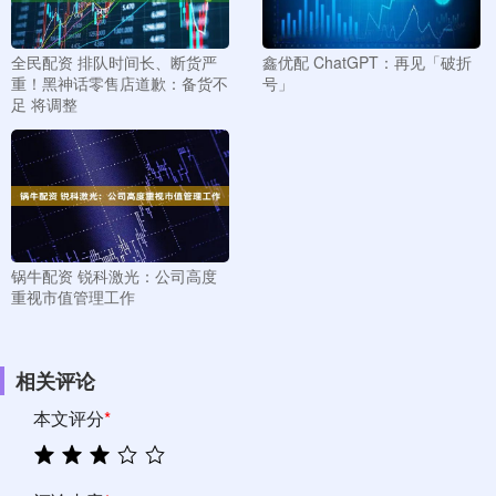
全民配资 排队时间长、断货严
鑫优配 ChatGPT：再见「破折
重！黑神话零售店道歉：备货不
号」
足 将调整
锅牛配资 锐科激光：公司高度
重视市值管理工作
相关评论
本文评分
*