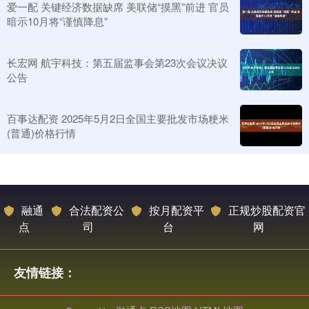
爱一配 关键经济数据缺席 美联储“摸黑”前进 官员
暗示10月将“谨慎降息”
长宏网 航宇科技：第五届监事会第23次会议决议
公告
百事达配资 2025年5月2日全国主要批发市场粳米
(普通)价格行情
融通
合法配资公
按月配资平
正规炒股配资官
点
司
台
网
友情链接：