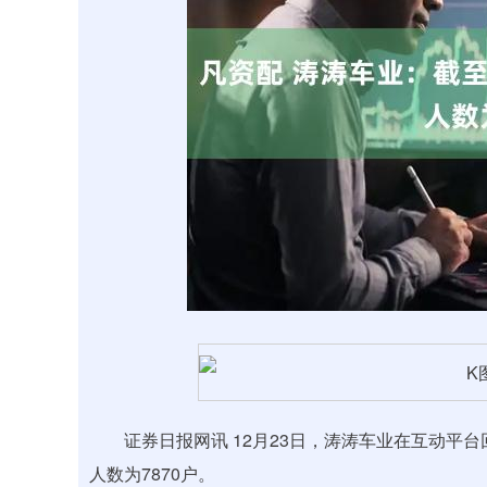
上证指数
3940.04
.40
2.13%
39.68
1.
证券日报网讯 12月23日，涛涛车业在互动平台回
人数为7870户。