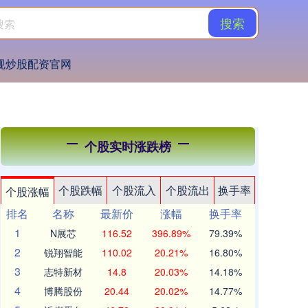
搜索
规炒股配资官网
个股实时涨跌榜
个股跌幅
个股流入
个股流出
换手率
个股涨幅
排名
名称
最新价
涨幅
换手率
1
N展芯
116.52
396.89%
79.39%
2
锐翔智能
110.02
20.21%
16.80%
3
志特新材
14.8
20.03%
14.18%
4
博腾股份
20.44
20.02%
14.77%