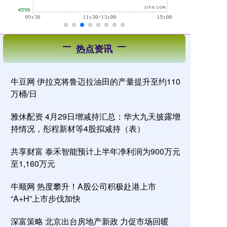
热点资讯
牛豆网 伊拉克将鲁迈拉油田的产量提升至约110
万桶/日
雅休配资 4月29日增减持汇总：华大九天披露增
持情况，彤程新材等4股拟减持（表）
共享财富 泰禾智能预计上半年净利润为900万元
至1,160万元
牛顺网 热度攀升！A股公司积极赴港上市
“A+H”上市步伐加快
深富策略 北京出台房地产新政 力促市场回暖