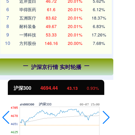
5
近岸蛋白
46.72
20.01%
5.62%
6
毕得医药
61.6
20.01%
6.12%
7
五洲医疗
83.62
20.01%
18.37%
8
耐科装备
49.67
20.01%
6.83%
9
一博科技
53.33
20.01%
17.26%
10
方邦股份
146.16
20.00%
7.68%
沪深京行情 实时轮播
沪深300
4694.44
北
43.13
0.93%