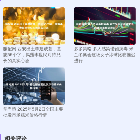
赚配网 西安出土李建成墓，墓
多多策略 多人感染诺如病毒 米
志55个字，揭露李世民对待兄
兰冬奥会这场女子冰球比赛推迟
长的真实心态
进行
掌尚策 2025年5月2日全国主要
批发市场糯米价格行情
相关评论