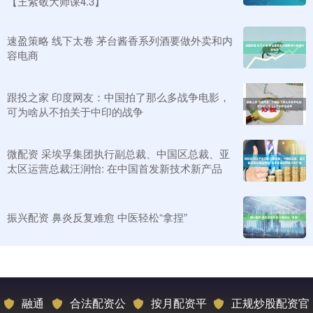
【王紫敬大师课4.3】
速盈策略 线下太卷 茅台酱香系列酒要做外卖和内
容电商
跟投之家 印度网友：中国拍了那么多战争电影，
可为啥从不拍关于中印的战争
微配资 采埃孚集团执行副总裁、中国区总裁、亚
太区运营总裁汪润怡: 在中国首发新技术新产品
振兴配资 鼻炎反复难愈 中医轻松“拿捏”
融通
合法配资公
按月配资平
正规炒股配资官