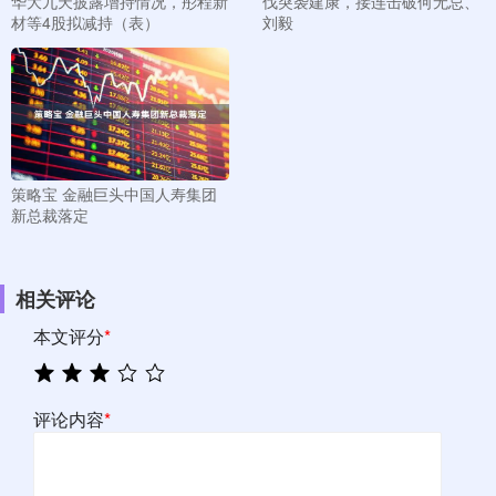
华大九天披露增持情况，彤程新
伐突袭建康，接连击破何无忌、
材等4股拟减持（表）
刘毅
策略宝 金融巨头中国人寿集团
新总裁落定
相关评论
本文评分
*
评论内容
*