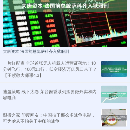
大唐资本 法国前总统萨科齐入狱服刑
一片红配资 全球首张无人机载人运营证落地！10
分钟飞行、100元出行，低空经济万亿风口来了？
【王紫敬大师课4.3】
速盈策略 线下太卷 茅台酱香系列酒要做外卖和内
容电商
跟投之家 印度网友：中国拍了那么多战争电影，
可为啥从不拍关于中印的战争