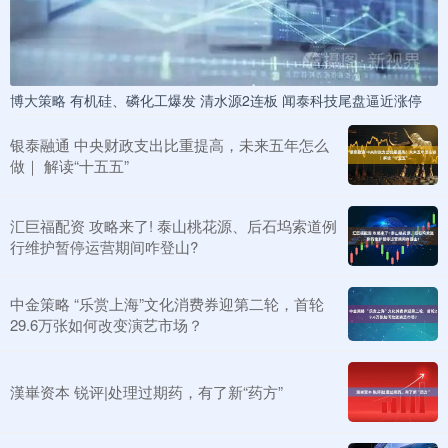
博大策略 有机硅、磷化工爆发 清水源2连板 闻泰科技尾盘逼近涨停
银泰融通 中央财政支出比重提高，未来五年怎么
做｜ 解读“十五五”
汇巨福配资 攻略来了! 泰山桃花源、后石坞索道例
行维护暂停运营期间咋登山?
中金策略 “乐赏上海”文化消费券迎第二轮，首轮
29.6万张如何改变演艺市场？
漢崋资本 锐评|处理过期药，有了新“药方”