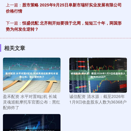
上一篇：
股市策略 2025年9月25日阜新市瑞轩实业发展有限公司
价格行情
下一篇：
恒盛优配 北齐刚开始要强于北周，短短三十年，两国形
势为何发生逆转？
相关文章
盈禾配资 水平对置8缸机 长城
诚信配资 清水源：截至2026年
灵魂巡航摩托车官图公布：黑红
1月9日收盘股东人数为36368户
配帅炸了