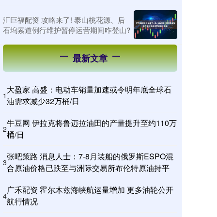
汇巨福配资 攻略来了! 泰山桃花源、后
石坞索道例行维护暂停运营期间咋登山?
最新文章
大盈家 高盛：电动车销量加速或令明年底全球石
1
油需求减少32万桶/日
牛豆网 伊拉克将鲁迈拉油田的产量提升至约110万
2
桶/日
张吧策路 消息人士：7-8月装船的俄罗斯ESPO混
3
合原油价格已跌至与洲际交易所布伦特原油持平
广禾配资 霍尔木兹海峡航运量增加 更多油轮公开
4
航行情况