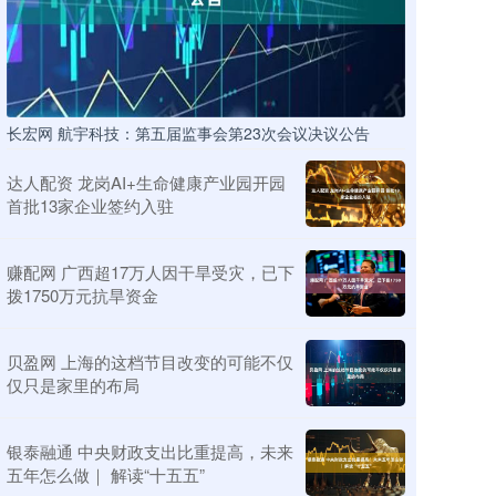
长宏网 航宇科技：第五届监事会第23次会议决议公告
达人配资 龙岗AI+生命健康产业园开园
首批13家企业签约入驻
赚配网 广西超17万人因干旱受灾，已下
拨1750万元抗旱资金
贝盈网 上海的这档节目改变的可能不仅
仅只是家里的布局
银泰融通 中央财政支出比重提高，未来
五年怎么做｜ 解读“十五五”