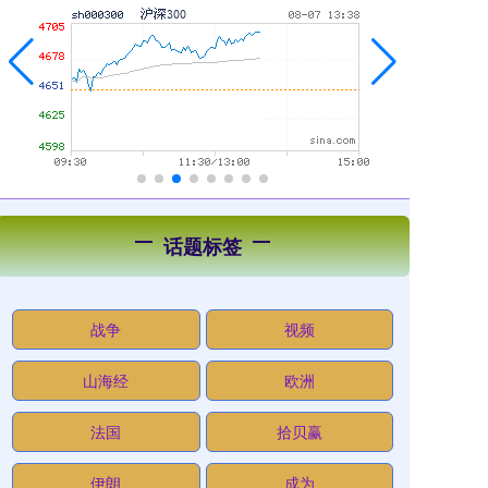
话题标签
战争
视频
山海经
欧洲
法国
拾贝赢
伊朗
成为