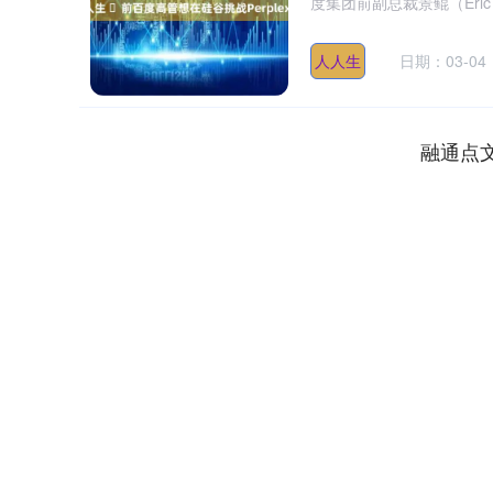
度集团前副总裁景鲲（Eric Ji
人人生
日期：03-04
融通点
深证成指
14369.93
.85
0.69%
259.81
1