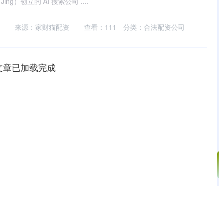
ng）创立的 AI 搜索公司 ....
来源：家财猫配资
查看：
111
分类：
合法配资公司
文章已加载完成
沪深300
4699.64
.84%
48.33
1.04%