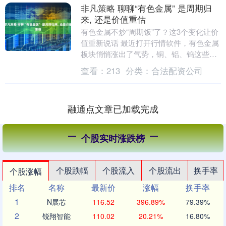
非凡策略 聊聊“有色金属” 是周期归
来, 还是价值重估
有色金属不炒“周期饭”了？这3个变化让价
值重新说话 最近打开行情软件，有色金属
板块悄悄涨出了气势，铜、铝、钨这些平
时不怎么被关注的“工业筋骨”，突然成了
查看：
213
分类：
合法配资公司
资本市场....
融通点文章已加载完成
个股实时涨跌榜
个股跌幅
个股流入
个股流出
换手率
个股涨幅
排名
名称
最新价
涨幅
换手率
1
N展芯
116.52
396.89%
79.39%
2
锐翔智能
110.02
20.21%
16.80%