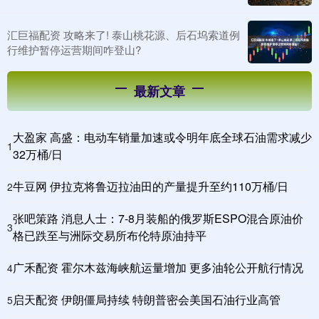
汇巨福配资 攻略来了! 泰山桃花源、后石坞索道例
行维护暂停运营期间咋登山?
最新文章
大盈家 高盛：电动车销量加速或令明年底全球石油需求减少
1
32万桶/日
牛豆网 伊拉克将鲁迈拉油田的产量提升至约110万桶/日
2
张吧策路 消息人士：7-8月装船的俄罗斯ESPO混合原油价
3
格已跌至与洲际交易所布伦特原油持平
广禾配资 霍尔木兹海峡航运量增加 更多油轮公开航行情况
4
启天配资 伊朗僵局持续 特朗普密会美国石油行业高管
5