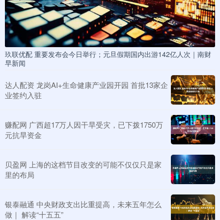
玖联优配 重要发布会今日举行；元旦假期国内出游142亿人次｜南财
早新闻
达人配资 龙岗AI+生命健康产业园开园 首批13家企
业签约入驻
赚配网 广西超17万人因干旱受灾，已下拨1750万
元抗旱资金
贝盈网 上海的这档节目改变的可能不仅仅只是家
里的布局
银泰融通 中央财政支出比重提高，未来五年怎么
做｜ 解读“十五五”