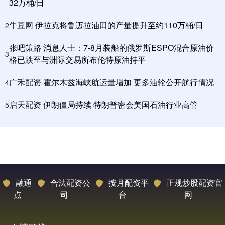
32万桶/日
牛豆网 伊拉克将鲁迈拉油田的产量提升至约110万桶/日
2
张吧策路 消息人士：7-8月装船的俄罗斯ESPO混合原油价
3
格已跌至与洲际交易所布伦特原油持平
广禾配资 霍尔木兹海峡航运量增加 更多油轮公开航行情况
4
启天配资 伊朗僵局持续 特朗普密会美国石油行业高管
5
融通
合法配资公
按月配资平
正规炒股配资官
点
司
台
网