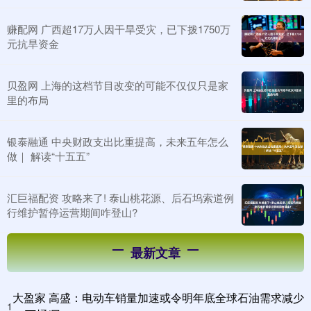
赚配网 广西超17万人因干旱受灾，已下拨1750万
元抗旱资金
贝盈网 上海的这档节目改变的可能不仅仅只是家
里的布局
银泰融通 中央财政支出比重提高，未来五年怎么
做｜ 解读“十五五”
汇巨福配资 攻略来了! 泰山桃花源、后石坞索道例
行维护暂停运营期间咋登山?
最新文章
大盈家 高盛：电动车销量加速或令明年底全球石油需求减少
1