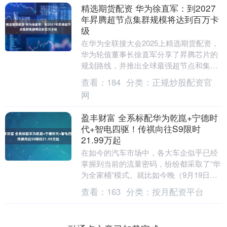
精选期货配资 华为徐直军：到2027
年昇腾超节点集群规模将达到百万卡
级
在华为全联接大会2025上精选期货配资，
华为轮值董事长徐直军分享了昇腾芯片的
规划路线，并推出全球最强超节点和集
群。 他透露，未来三年，直至2028年，华
查看：
184
分类：
正规炒股配资官
为开发和....
网
盈丰财富 全系标配华为乾崑+宁德时
代+智电四驱！传祺向往S9限时
21.99万起
在如今的汽车市场中，各大车企似乎已经
掌握到当前的流量密码，纷纷都采取了“华
为全家桶”模式。就比如今晚（9月19日）
上市的广汽传祺向往S9盈丰财富，这款凝
查看：
163
分类：
按月配资平台
聚华为智....