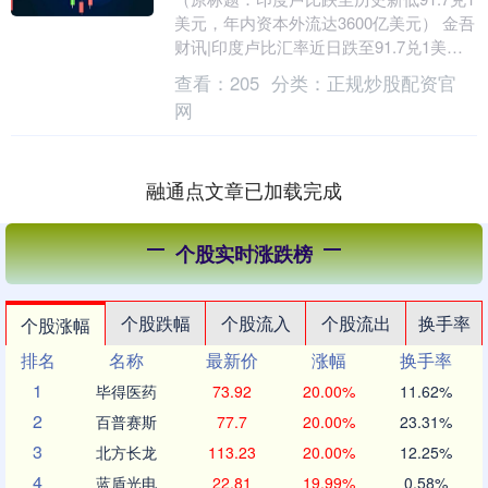
美元，年内资本外流达3600亿美元） 金吾
财讯|印度卢比汇率近日跌至91.7兑1美元
的历史最低点，主要受到持续资本外流....
查看：
205
分类：
正规炒股配资官
网
融通点文章已加载完成
个股实时涨跌榜
个股跌幅
个股流入
个股流出
换手率
个股涨幅
排名
名称
最新价
涨幅
换手率
1
毕得医药
73.92
20.00%
11.62%
2
百普赛斯
77.7
20.00%
23.31%
3
北方长龙
113.23
20.00%
12.25%
4
蓝盾光电
22.81
19.99%
0.58%