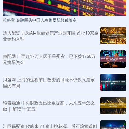
策略宝 金融巨头中国人寿集团新总裁落定
达人配资 龙岗AI+生命健康产业园开园 首批13家企
业签约入驻
赚配网 广西超17万人因干旱受灾，已下拨1750万
元抗旱资金
贝盈网 上海的这档节目改变的可能不仅仅只是家
里的布局
银泰融通 中央财政支出比重提高，未来五年怎么
做｜ 解读“十五五”
汇巨福配资 攻略来了! 泰山桃花源、后石坞索道例