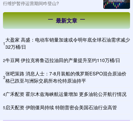
行维护暂停运营期间咋登山?
最新文章
大盈家 高盛：电动车销量加速或令明年底全球石油需求减少
1
32万桶/日
牛豆网 伊拉克将鲁迈拉油田的产量提升至约110万桶/日
2
张吧策路 消息人士：7-8月装船的俄罗斯ESPO混合原油价
3
格已跌至与洲际交易所布伦特原油持平
广禾配资 霍尔木兹海峡航运量增加 更多油轮公开航行情况
4
启天配资 伊朗僵局持续 特朗普密会美国石油行业高管
5