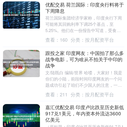
优配交易 荷兰国际：印度央行料将于
下周降息
荷兰国际集团经济学家称，印度央行下周
可能将其回购利率下调25个基点，至
5.25%。他们在一份报告中写道，受食品
价格下跌推动，该国通货膨胀一直非常温
查看：
160
分类：
按月配资平台
和。与此同时，....
跟投之家 印度网友：中国拍了那么多
战争电影，可为啥从不拍关于中印的
战争
文/陆既白 编辑/世界 哈喽，大家好！我是
你们的小陆，前段时间印度网友的一个问
题成功引起了咱们不少国人的注意，一个
印度网友在社交媒体提问“为啥中国拍了那
查看：
211
分类：
按月配资平台
么多战争....
嘉汇优配交易 印度卢比跌至历史新低
917兑1美元，年内资本外流达3600
亿美元
（原标题：印度卢比跌至历史新低91.7兑1