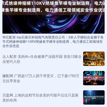
华亿配资 top石家庄科锐电气有限责任公司：3米人字梯铝合金梯子鱼
竿式绝缘伸缩梯110KV绝缘鱼竿梯专业制造商，电力通信工程领域安
全作业优选
达人配资 龙岗AI+生命健康产业园开园 首批13家企
业签约入驻
赚配网 广西超17万人因干旱受灾，已下拨1750万
元抗旱资金
贝盈网 上海的这档节目改变的可能不仅仅只是家
里的布局