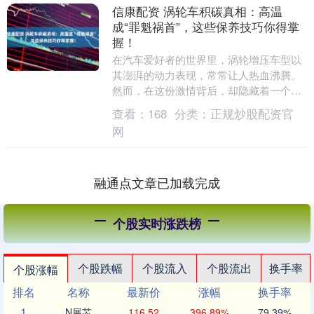
信康配资 涡轮车积碳真相：高温
成“罪魁祸首”，这些保养技巧你得掌
握！
在汽车爱好者的世界里，涡轮增压车型以
其澎湃的动力表现，常常让人热血沸腾。
然而，在这份激情背后，却隐藏着一个不
为人知的秘密——积碳问题。网络上关于
查看：
168
分类：
正规炒股配资官
涡轮车是否比自然....
网
融通点文章已加载完成
个股实时涨跌榜
个股跌幅
个股流入
个股流出
换手率
个股涨幅
排名
名称
最新价
涨幅
换手率
1
N展芯
116.52
396.89%
79.39%