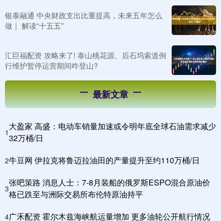
银泰融通 中央财政支出比重提高，未来五年怎么
做｜ 解读“十五五”
汇巨福配资 攻略来了! 泰山桃花源、后石坞索道例
行维护暂停运营期间咋登山?
最新文章
大盈家 高盛：电动车销量加速或令明年底全球石油需求减少
1
32万桶/日
牛豆网 伊拉克将鲁迈拉油田的产量提升至约110万桶/日
2
张吧策路 消息人士：7-8月装船的俄罗斯ESPO混合原油价
3
格已跌至与洲际交易所布伦特原油持平
广禾配资 霍尔木兹海峡航运量增加 更多油轮公开航行情况
4