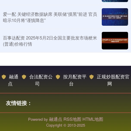
爱一配 关键经济数据缺席 美联储“摸黑”前进 官员
暗示10月将“谨慎降息”
百事达配资 2025年5月2日全国主要批发市场粳米
(普通)价格行情
融通
合法配资公
按月配资平
正规炒股配资官
点
司
台
网
友情链接：
融通点
RSS地图
HTML地图
Powered by
Copyright
© 2013-2025