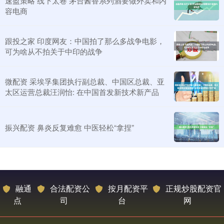
速盈策略 线下太卷 茅台酱香系列酒要做外卖和内
容电商
跟投之家 印度网友：中国拍了那么多战争电影，
可为啥从不拍关于中印的战争
微配资 采埃孚集团执行副总裁、中国区总裁、亚
太区运营总裁汪润怡: 在中国首发新技术新产品
振兴配资 鼻炎反复难愈 中医轻松“拿捏”
融通
合法配资公
按月配资平
正规炒股配资官
点
司
台
网