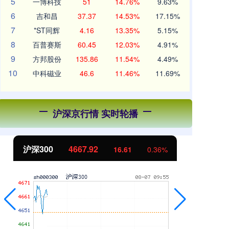
5
一博科技
51
14.76%
9.63%
6
吉和昌
37.37
14.53%
17.15%
7
*ST同辉
4.16
13.35%
5.15%
8
百普赛斯
60.45
12.03%
4.91%
9
方邦股份
135.86
11.54%
4.49%
10
中科磁业
46.6
11.46%
11.69%
沪深京行情 实时轮播
00
4667.92
北证50
111
16.61
0.36%