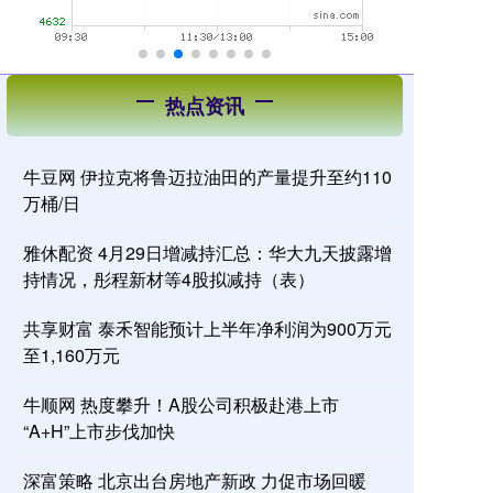
热点资讯
牛豆网 伊拉克将鲁迈拉油田的产量提升至约110
万桶/日
雅休配资 4月29日增减持汇总：华大九天披露增
持情况，彤程新材等4股拟减持（表）
共享财富 泰禾智能预计上半年净利润为900万元
至1,160万元
牛顺网 热度攀升！A股公司积极赴港上市
“A+H”上市步伐加快
深富策略 北京出台房地产新政 力促市场回暖