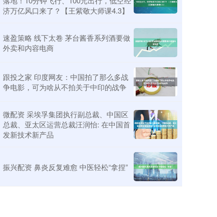
落地！10分钟飞行、100元出行，低空经
济万亿风口来了？【王紫敬大师课4.3】
速盈策略 线下太卷 茅台酱香系列酒要做
外卖和内容电商
跟投之家 印度网友：中国拍了那么多战
争电影，可为啥从不拍关于中印的战争
微配资 采埃孚集团执行副总裁、中国区
总裁、亚太区运营总裁汪润怡: 在中国首
发新技术新产品
振兴配资 鼻炎反复难愈 中医轻松“拿捏”