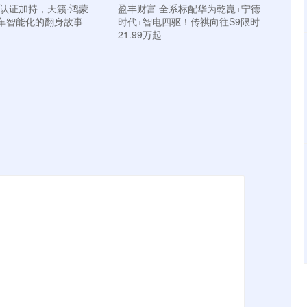
师认证加持，天籁·鸿蒙
盈丰财富 全系标配华为乾崑+宁德
车智能化的翻身故事
时代+智电四驱！传祺向往S9限时
21.99万起