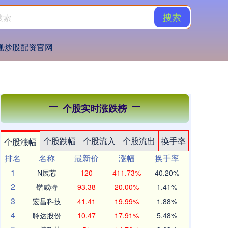
搜索
规炒股配资官网
个股实时涨跌榜
个股跌幅
个股流入
个股流出
换手率
个股涨幅
排名
名称
最新价
涨幅
换手率
1
N展芯
120
411.73%
40.20%
2
锴威特
93.38
20.00%
1.41%
3
宏昌科技
41.41
19.99%
1.88%
4
聆达股份
10.47
17.91%
5.48%