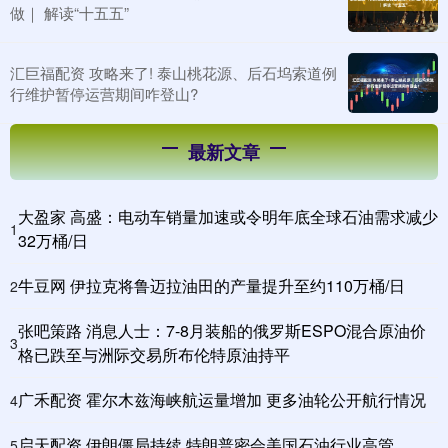
做｜ 解读“十五五”
汇巨福配资 攻略来了! 泰山桃花源、后石坞索道例
行维护暂停运营期间咋登山?
最新文章
大盈家 高盛：电动车销量加速或令明年底全球石油需求减少
1
32万桶/日
牛豆网 伊拉克将鲁迈拉油田的产量提升至约110万桶/日
2
张吧策路 消息人士：7-8月装船的俄罗斯ESPO混合原油价
3
格已跌至与洲际交易所布伦特原油持平
广禾配资 霍尔木兹海峡航运量增加 更多油轮公开航行情况
4
启天配资 伊朗僵局持续 特朗普密会美国石油行业高管
5