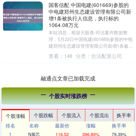
国客信配 中国电建(601669)参股的
中电建郑州生态建设管理有限公司新
增1条被执行人信息，执行标的
1064.08万元
本站消息，根据天眼查-司法案件数据整
理，5月22日中国电建(601669)参股的中电
建郑州生态建设管理有限公司新增1条被执
行人信息国客信配，执行标的1064.0....
查看：
148
分类：
合法配资公司
融通点文章已加载完成
个股实时涨跌榜
个股跌幅
个股流入
个股流出
换手率
个股涨幅
排名
名称
最新价
涨幅
换手率
1
N展芯
116.52
396.89%
79.39%