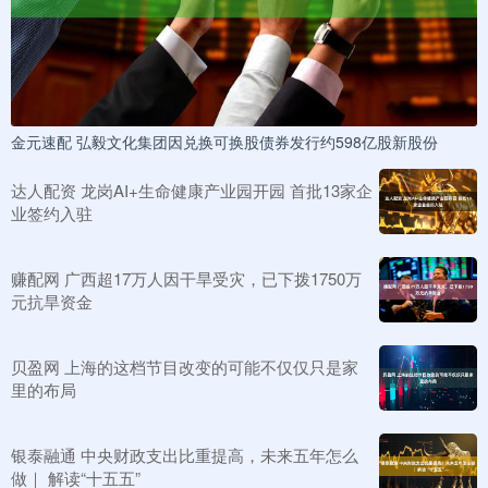
金元速配 弘毅文化集团因兑换可换股债券发行约598亿股新股份
达人配资 龙岗AI+生命健康产业园开园 首批13家企
业签约入驻
赚配网 广西超17万人因干旱受灾，已下拨1750万
元抗旱资金
贝盈网 上海的这档节目改变的可能不仅仅只是家
里的布局
银泰融通 中央财政支出比重提高，未来五年怎么
做｜ 解读“十五五”