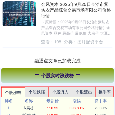
金风资本 2025年9月25日长治市紫
坊农产品综合交易市场有限公司价格
行情
（原标题：2025年9月25日长治市紫坊农
产品综合交易市场有限公司价格行情）金
风资本 品种 最高价 最低价 大宗价 大豆
8.00 7.00 7.50 绿豆 1....
查看：
198
分类：
按月配资平台
融通点文章已加载完成
个股实时涨跌榜
个股跌幅
个股流入
个股流出
换手率
个股涨幅
排名
名称
最新价
涨幅
换手率
1
N展芯
116.52
396.89%
79.39%
2