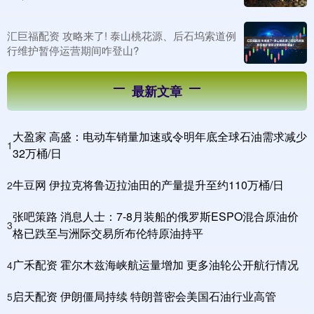
汇巨福配资 攻略来了! 泰山桃花源、后石坞索道例
行维护暂停运营期间咋登山?
最新文章
大盈家 高盛：电动车销量加速或令明年底全球石油需求减少
1
32万桶/日
牛豆网 伊拉克将鲁迈拉油田的产量提升至约110万桶/日
2
张吧策路 消息人士：7-8月装船的俄罗斯ESPO混合原油价
3
格已跌至与洲际交易所布伦特原油持平
广禾配资 霍尔木兹海峡航运量增加 更多油轮公开航行情况
4
启天配资 伊朗僵局持续 特朗普密会美国石油行业高管
5