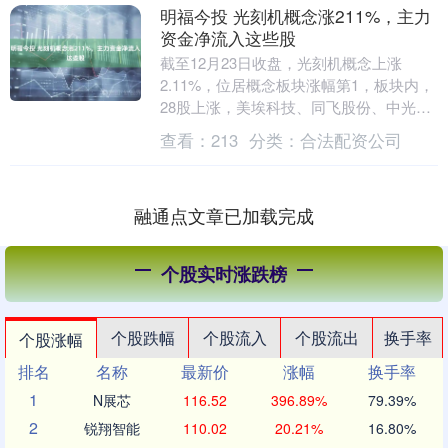
明福今投 光刻机概念涨211%，主力
资金净流入这些股
截至12月23日收盘，光刻机概念上涨
2.11%，位居概念板块涨幅第1，板块内，
28股上涨，美埃科技、同飞股份、中光防
雷等20%涨停，珂玛科技、腾景科技、茂
查看：
213
分类：
合法配资公司
莱光学....
融通点文章已加载完成
个股实时涨跌榜
个股跌幅
个股流入
个股流出
换手率
个股涨幅
排名
名称
最新价
涨幅
换手率
1
N展芯
116.52
396.89%
79.39%
2
锐翔智能
110.02
20.21%
16.80%