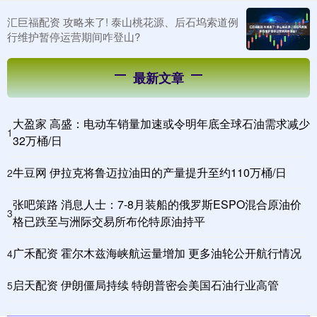
汇巨福配资 攻略来了! 泰山桃花源、后石坞索道例
行维护暂停运营期间咋登山?
最新文章
大盈家 高盛：电动车销量加速或令明年底全球石油需求减少
1
32万桶/日
牛豆网 伊拉克将鲁迈拉油田的产量提升至约110万桶/日
2
张吧策路 消息人士：7-8月装船的俄罗斯ESPO混合原油价
3
格已跌至与洲际交易所布伦特原油持平
广禾配资 霍尔木兹海峡航运量增加 更多油轮公开航行情况
4
启天配资 伊朗僵局持续 特朗普密会美国石油行业高管
5