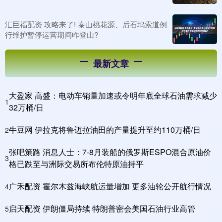
汇巨福配资 攻略来了! 泰山桃花源、后石坞索道例
行维护暂停运营期间咋登山?
最新文章
大盈家 高盛：电动车销量加速或令明年底全球石油需求减少
1
32万桶/日
牛豆网 伊拉克将鲁迈拉油田的产量提升至约110万桶/日
2
张吧策路 消息人士：7-8月装船的俄罗斯ESPO混合原油价
3
格已跌至与洲际交易所布伦特原油持平
广禾配资 霍尔木兹海峡航运量增加 更多油轮公开航行情况
4
启天配资 伊朗僵局持续 特朗普密会美国石油行业高管
5