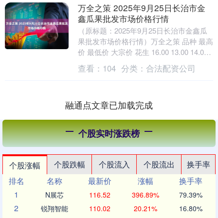
万全之策 2025年9月25日长治市金
鑫瓜果批发市场价格行情
（原标题：2025年9月25日长治市金鑫瓜
果批发市场价格行情）万全之策 品种 最高
价 最低价 大宗价 花生 16.00 13.00 14.00
葵花籽 17.0....
查看：
104
分类：
合法配资公司
融通点文章已加载完成
个股实时涨跌榜
个股跌幅
个股流入
个股流出
换手率
个股涨幅
排名
名称
最新价
涨幅
换手率
1
N展芯
116.52
396.89%
79.39%
2
锐翔智能
110.02
20.21%
16.80%