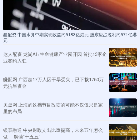
鑫配资 中国水务中期实现收益约5183亿港元 股东应占溢利约571亿港
元
达人配资 龙岗AI+生命健康产业园开园 首批13家企
业签约入驻
赚配网 广西超17万人因干旱受灾，已下拨1750万
元抗旱资金
贝盈网 上海的这档节目改变的可能不仅仅只是家
里的布局
银泰融通 中央财政支出比重提高，未来五年怎么
做｜ 解读“十五五”