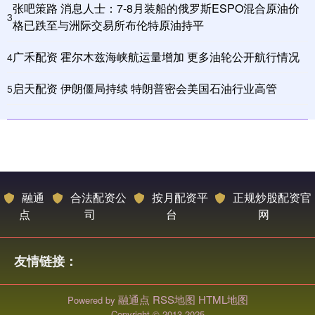
张吧策路 消息人士：7-8月装船的俄罗斯ESPO混合原油价
3
格已跌至与洲际交易所布伦特原油持平
广禾配资 霍尔木兹海峡航运量增加 更多油轮公开航行情况
4
启天配资 伊朗僵局持续 特朗普密会美国石油行业高管
5
融通
合法配资公
按月配资平
正规炒股配资官
点
司
台
网
友情链接：
融通点
RSS地图
HTML地图
Powered by
Copyright
© 2013-2025