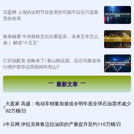
贝盈网 上海的这档节目改变的可能不仅仅只是家
里的布局
银泰融通 中央财政支出比重提高，未来五年怎么
做｜ 解读“十五五”
汇巨福配资 攻略来了! 泰山桃花源、后石坞索道例
行维护暂停运营期间咋登山?
最新文章
大盈家 高盛：电动车销量加速或令明年底全球石油需求减少
1
32万桶/日
牛豆网 伊拉克将鲁迈拉油田的产量提升至约110万桶/日
2