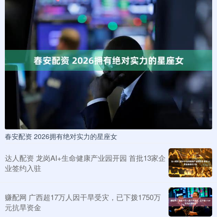
春安配资 2026拥有绝对实力的星座女
达人配资 龙岗AI+生命健康产业园开园 首批13家企
业签约入驻
赚配网 广西超17万人因干旱受灾，已下拨1750万
元抗旱资金