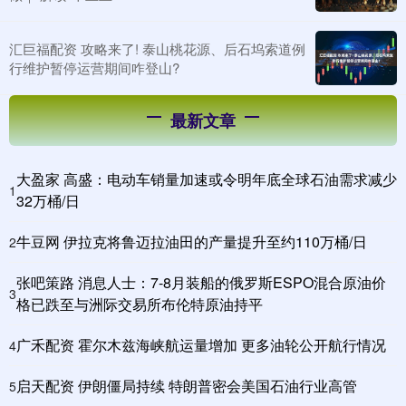
汇巨福配资 攻略来了! 泰山桃花源、后石坞索道例
行维护暂停运营期间咋登山?
最新文章
大盈家 高盛：电动车销量加速或令明年底全球石油需求减少
1
32万桶/日
牛豆网 伊拉克将鲁迈拉油田的产量提升至约110万桶/日
2
张吧策路 消息人士：7-8月装船的俄罗斯ESPO混合原油价
3
格已跌至与洲际交易所布伦特原油持平
广禾配资 霍尔木兹海峡航运量增加 更多油轮公开航行情况
4
启天配资 伊朗僵局持续 特朗普密会美国石油行业高管
5