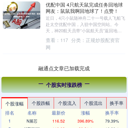
优配中国 4只航天鼠完成任务回地球
网友：鼠鼠我啊回地球了！点赞！
近日，4只小鼠随神舟二十一号载人飞船飞
赴太空优配中国，入驻中国空间站。今
天，神20航天员带“小鼠航天员”返回地
球！“接下来，它们将被放入转运的专用运
查看：
117
分类：
正规炒股配资官
输盒里。工作....
网
融通点文章已加载完成
个股实时涨跌榜
个股跌幅
个股流入
个股流出
换手率
个股涨幅
排名
名称
最新价
涨幅
换手率
1
N展芯
116.52
396.89%
79.39%