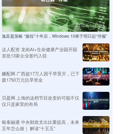
逸富盈策略 “服役”十年后，Windows 10将于明日起“停服”
达人配资 龙岗AI+生命健康产业园开园
首批13家企业签约入驻
赚配网 广西超17万人因干旱受灾，已下
拨1750万元抗旱资金
贝盈网 上海的这档节目改变的可能不仅
仅只是家里的布局
银泰融通 中央财政支出比重提高，未来
五年怎么做｜ 解读“十五五”