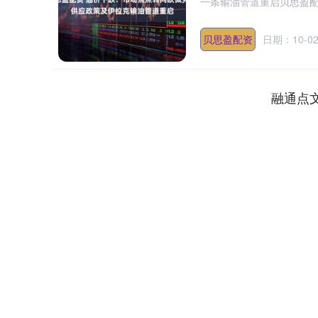
一条输油管道重启贝思盈配
贝思盈配资
日期：10-0
融通点
深证成指
14311.01
.68
1.02%
200.89
1