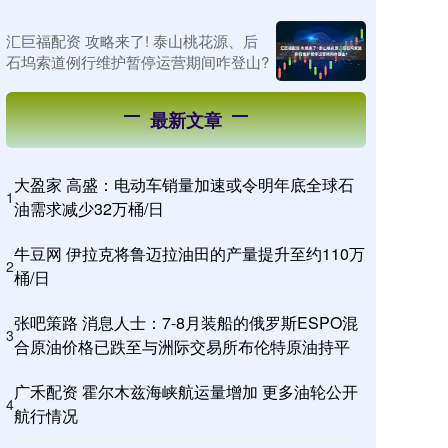
汇巨福配资 攻略来了! 泰山桃花源、后
石坞索道例行维护暂停运营期间咋登山?
最新文章
大盈家 高盛：电动车销量加速或令明年底全球石
1
油需求减少32万桶/日
牛豆网 伊拉克将鲁迈拉油田的产量提升至约110万
2
桶/日
张吧策路 消息人士：7-8月装船的俄罗斯ESPO混
3
合原油价格已跌至与洲际交易所布伦特原油持平
广禾配资 霍尔木兹海峡航运量增加 更多油轮公开
4
航行情况