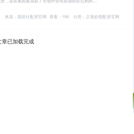
资，这双重因素加剧了市场对全球原油供应过剩的....
2
来源：股联社配资官网
查看：
186
分类：
正规炒股配资官网
文章已加载完成
沪深300
4694.44
.42%
43.13
0.93%