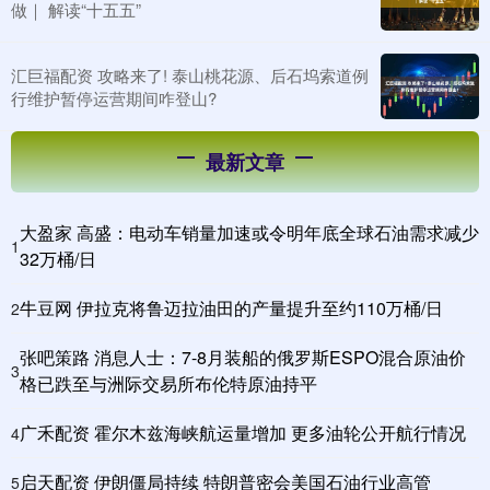
做｜ 解读“十五五”
汇巨福配资 攻略来了! 泰山桃花源、后石坞索道例
行维护暂停运营期间咋登山?
最新文章
大盈家 高盛：电动车销量加速或令明年底全球石油需求减少
1
32万桶/日
牛豆网 伊拉克将鲁迈拉油田的产量提升至约110万桶/日
2
张吧策路 消息人士：7-8月装船的俄罗斯ESPO混合原油价
3
格已跌至与洲际交易所布伦特原油持平
广禾配资 霍尔木兹海峡航运量增加 更多油轮公开航行情况
4
启天配资 伊朗僵局持续 特朗普密会美国石油行业高管
5