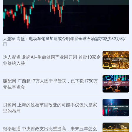
大盈家 高盛：电动车销量加速或令明年底全球石油需求减少32万桶/
日
达人配资 龙岗AI+生命健康产业园开园 首批13家企
业签约入驻
赚配网 广西超17万人因干旱受灾，已下拨1750万
元抗旱资金
贝盈网 上海的这档节目改变的可能不仅仅只是家
里的布局
银泰融通 中央财政支出比重提高，未来五年怎么