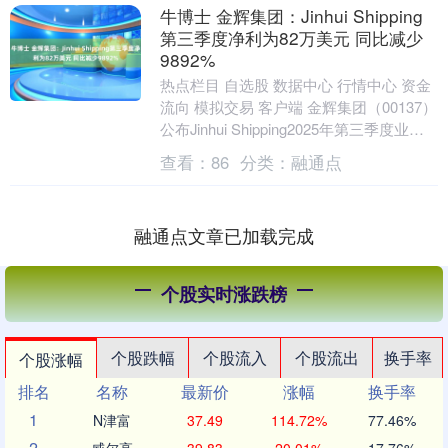
牛博士 金辉集团：Jinhui Shipping
第三季度净利为82万美元 同比减少
9892%
热点栏目 自选股 数据中心 行情中心 资金
流向 模拟交易 客户端 金辉集团（00137）
公布Jinhui Shipping2025年第三季度业
绩，营业收入为40....
查看：
86
分类：
融通点
融通点文章已加载完成
个股实时涨跌榜
个股跌幅
个股流入
个股流出
换手率
个股涨幅
排名
名称
最新价
涨幅
换手率
1
N津富
37.49
114.72%
77.46%
2